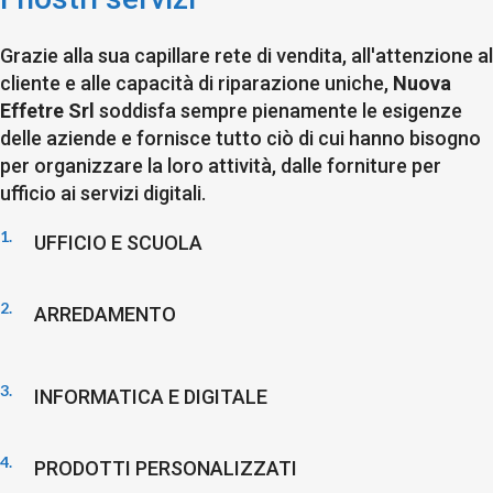
Grazie
alla
sua
capillare
rete
di
vendita,
all'attenzione
a
cliente
e
alle
capacità
di
riparazione
uniche,
Nuova
Effetre
S
rl
soddisfa
sempre
pienamente
le
esigenze
delle
aziende
e
fornisce
tutto
ciò
di
cui
hanno
bisogno
per
organizzare
la
loro
attività
,
dalle
forniture
per
ufficio
ai
servizi
digitali.
1.
UFFICIO E SCUOLA
2.
ARREDAMENTO
3.
INFORMATICA E DIGITALE
4.
PRODOTTI PERSONALIZZATI