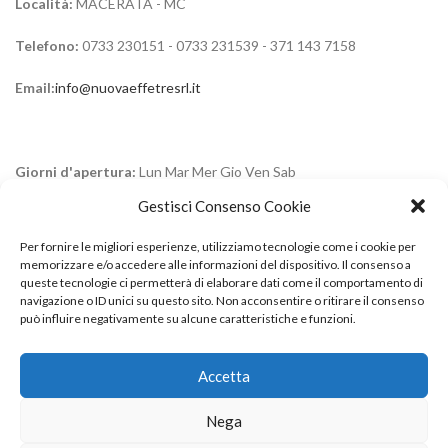
Località:
MACERATA - MC
Telefono:
0733 230151 - 0733 231539 - 371 143 7158
Email:
info@nuovaeffetresrl.it
Giorni d'apertura:
Lun Mar Mer Gio Ven Sab
Gestisci Consenso Cookie
Orario di apertura:
mattina 08:30–13:00 | pomeriggio 15:30-
20:00
Per fornire le migliori esperienze, utilizziamo tecnologie come i cookie per
memorizzare e/o accedere alle informazioni del dispositivo. Il consenso a
Orario di Apertura Sabato:
mattina 09:00 - 12.30 | pomeriggio
queste tecnologie ci permetterà di elaborare dati come il comportamento di
16.30 - 19.30
navigazione o ID unici su questo sito. Non acconsentire o ritirare il consenso
può influire negativamente su alcune caratteristiche e funzioni.
Chiusura settimanale:
Dom
Accetta
Based on
2023
Marco Genovese Developer
.
Nega