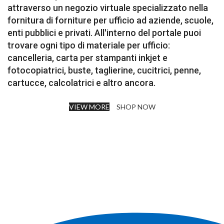
attraverso
un
negozio
virtuale
specializzato
nella
fornitura
di
forniture
per
ufficio
ad
aziende,
scuole,
enti
pubblici
e
privati.
All'interno
del
portale
puoi
trovare
ogni
tipo
di
materiale
per
ufficio:
cancelleria,
carta
per
stampanti
inkjet
e
fotocopiatrici,
buste,
taglierine,
cucitrici,
penne,
cartucce,
calcolatrici
e
altro
ancora.
VIEW MORE
SHOP NOW